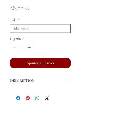
Prix
28,00 €
Taille
*
Quantité
*
Ajouter au panier
DESCRIPTION
Bandes de repos vendues par paire.
Fil acrylique de fabrication française
Longueur Cheval: 3m, 4m (standard), 5m
et 6m.
© ARJUNA
Largeur Cheval: 12 cm
Tous droits réservés