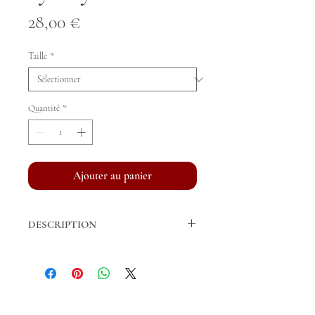
Prix
28,00 €
Taille
*
Quantité
*
Ajouter au panier
DESCRIPTION
Bandes de repos vendues par paire.
Fil acrylique de fabrication française
Longueur Cheval: 3m, 4m (standard), 5m
et 6m.
© ARJUNA
Largeur Cheval: 12 cm
Tous droits réservés