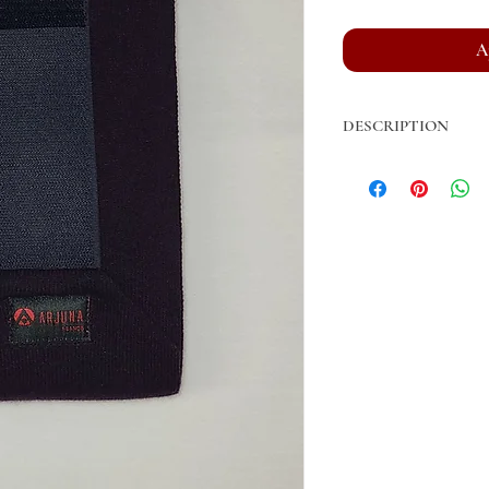
A
DESCRIPTION
Bandes de repos
vendu
Fil acrylique de fabric
Longueur Cheval
: 3m,
Largeur Cheval
: 12 cm
Longueur Poney
: 3m
Largeur Poney
: 9cm
Ruban Auto-agrippant 