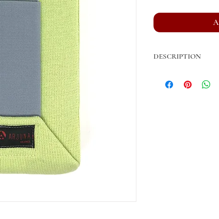
A
DESCRIPTION
Bandes de repos vendue
Fil acrylique de fabric
Longueur Cheval: 3m, 
Largeur Cheval: 12 cm
Longueur Poney: 3m
Largeur Poney: 9cm
Ruban Auto-agrippant 