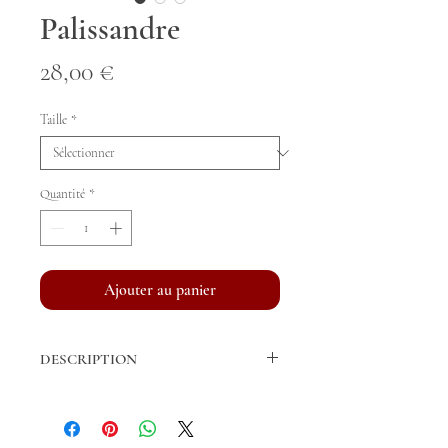
Palissandre
Prix
28,00 €
Taille
*
Quantité
*
Ajouter au panier
DESCRIPTION
Bandes de repos vendues par paire.
Fil acrylique de fabrication française
Longueur Cheval: 3m, 4m (standard), 5m