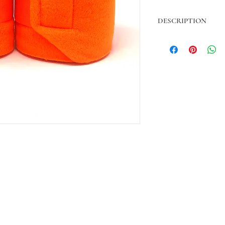
DESCRIPTION
Bandes Polo.
Longeur: 3 mètres
Largeur: 12 centimètres
Polaire 100% polyester 
Ruban Auto-agrippant 
FORMATIONS
Paiement par chèque, par 
éditions & Retours
Expéditions gratuites p
fidentialité
par Chronopost