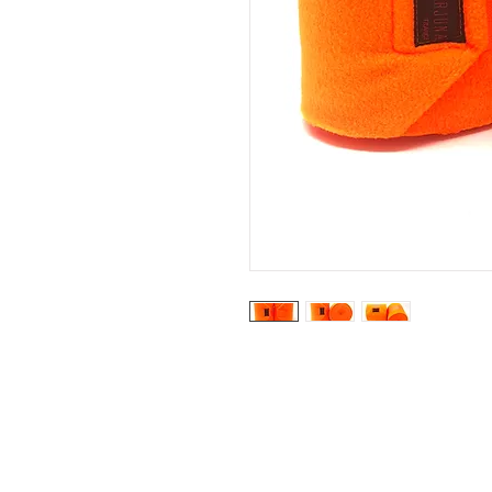
© ARJUNA
IN
Tous droits réservés
Éxp
Con