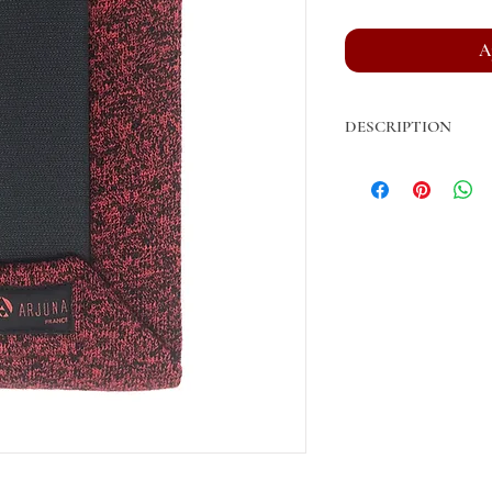
A
DESCRIPTION
Bandes de repos vendue
Fil acrylique de fabric
Longueur Cheval: 3m, 
Largeur Cheval: 12 cm
Longueur Poney: 3m
Largeur Poney: 9cm
Ruban Auto-agrippant 