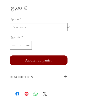
Prix
35,00 €
Option
*
Quantité
*
Ajouter au panier
DESCRIPTION
Cotons américains.
Vendus en lot de quatre (2 antérieurs + 2
postérieurs) ou par paire (2 antérieurs ou
2 postérieurs).
© ARJUNA
Ouatine: 150g/m2.
Tous droits réservés