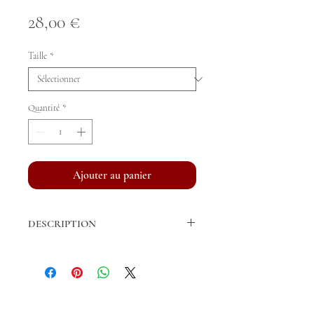
Prix
28,00 €
Taille
*
Quantité
*
Ajouter au panier
DESCRIPTION
Bandes de repos vendues par paire.
Fil acrylique de fabrication française
Longueur Cheval: 3m, 4m (standard), 5m
et 6m.
© ARJUNA
Largeur Cheval: 12 cm
Tous droits réservés