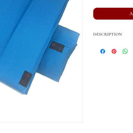
A
DESCRIPTION
Cotons américains.
Vendus en lot de quatre
paire (2 antérieurs ou 2
Ouatine: 150g/m2.