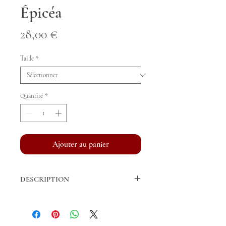
Épicéa
Prix
28,00 €
Taille
*
Quantité
*
Ajouter au panier
DESCRIPTION
Bandes de repos vendues par paire.
Fil acrylique de fabrication française
Longueur Cheval: 3m, 4m (standard), 5m