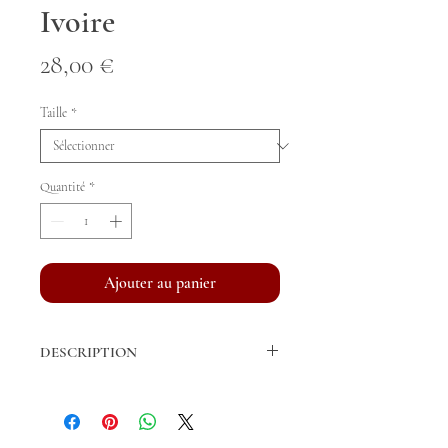
Ivoire
Prix
28,00 €
Taille
*
Quantité
*
Ajouter au panier
DESCRIPTION
Bandes de repos vendues par paire.
Fil acrylique de fabrication française
Longueur Cheval: 3m, 4m (standard), 5m